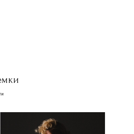
емки
ти